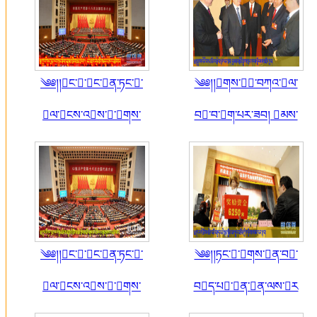
༄༅།།ང་་ང་ན་ཏང་་
༄༅།།གས་་བཀའ་ལ་
ལ་ངས་འས་་གས་
བ་བ་ག་པར་ཟབ། མས་
༄༅།།ང་་ང་ན་ཏང་་
༄༅།།ཏང་་གས་ན་བ་
ལ་ངས་འས་་གས་
བད་པ་ན་ན་ལས་ར