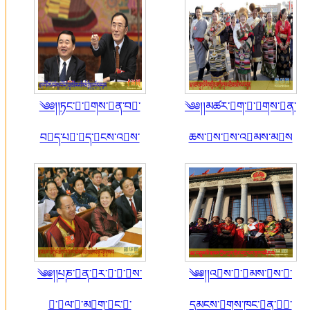
༄༅།།ཏང་་གས་ན་བ་
༄༅།།མཚར་ག་་གས་ན་
བད་པ་ད་ངས་འས་
ཆས་ས་ས་འམས་མས
༄༅།།པཎ་ན་ར་་་ས་
༄༅།།འས་་མས་ས་་
་ལ་་མག་ང་་
དམངས་གས་ཁང་ན་་