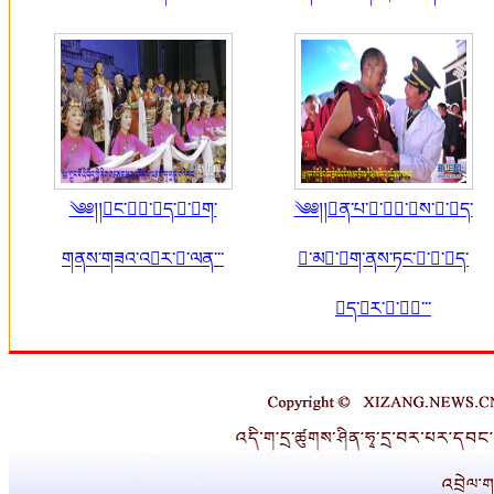
༄༅།།ང་་ད་་ག་
༄༅།།ན་པ་་་ས་་ད་
གནས་གཟའ་འར་་ལན་་་
་མ་ག་ནས་ཏང་་་ད་
ད་ར་་་་་