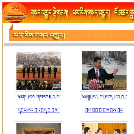
༄༅།།བས་གསར་པ་ང་
༄༅།།ང་ང་ང་དང་་་
དང་ཆབ་ད་ད་་ན་་
བ་་་ས་ན་ང