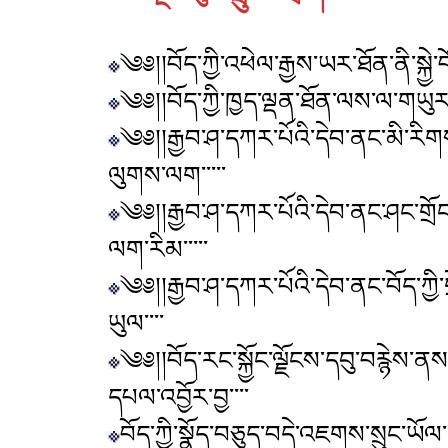
༄༅།།བོད་ཀྱི་འཕེལ་རྒྱས་ཡར་ཐོན་ནི་སྐྱ
༄༅།།བོད་ཀྱི་ཁྱད་ལྡན་ཐོན་ལས་ལ་གཡུར
༄༅།།རྒྱབ་ཤ་དཀར་པོའི་དེབ་ནང་མི་རིག
ལུགས་ལག་་་་་
༄༅།།རྒྱབ་ཤ་དཀར་པོའི་དེབ་ནང་ཤང་གྲོང
ལག་རིམ་་་་་
༄༅།།རྒྱབ་ཤ་དཀར་པོའི་དེབ་ནང་བོད་ཀྱི་གྲ
ཡུལ་་་་
༄༅།།བོད་རང་སྐྱོང་ལྗོངས་དབུ་བརྙེས་ན
དཔལ་འབྱོར་བྱ་་་་
བོད་ཀྱི་སྣོད་བཅུད་བདེ་འཇགས་སྲུང་ཡོལ་སྲུ