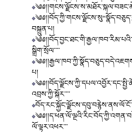
༄༅།།གངས་ལྗོངས་ས་མཐོར་སྐལ་བཟང་མ
༄༅།།བོད་ཀྱི་གངས་ལྗོངས་སུ“སྣོད་བཅུད་
བསྐྲུན་པ།
༄༅།།བོད་བྱང་ཐང་གི་རྒྱལ་ཁབ་རིམ་པའི་རང
སྒྲིག་སྲོལ་་་་
༄༅།།རྒྱལ་ཁབ་ཀྱི་སྣོད་བཅུད་བདེ་འཇགས་
པ།
༄༅།།བོད་ལྗོངས་ཀྱི་དཔལ་འབྱོར་དང་སྤྱི་
འབྲས་ཀྱི་སྐོར་་་་
བོད་རང་སྐྱོང་ལྗོངས་དབུ་བརྙེས་ནས་ལོ་ང
༄༅།།ད་ཕན་ལོ་ལྔའི་རིང་བོད་ཀྱི་འགན་
ལོ་ལྟར་འཕར་་་