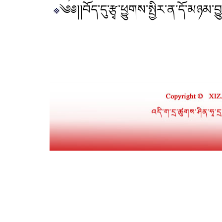
༄༅།།བོད་དུ་རྩྭ་ཕྱུགས་སྤྱིར་ན་དོ་མཉམ་བྱ