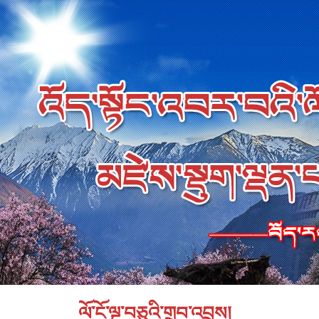
ལོ་ངོ་ལྔ་བཅུའི་གྲུབ་འབྲས།