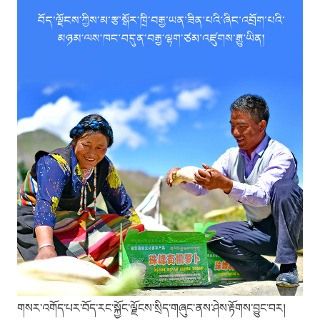
གསར་འགོད་པར་བོད་རང་སྐྱོང་ལྗོངས་སྲིད་གཞུང་ནས་ཤེས་རྟོགས་བྱུང་བར།