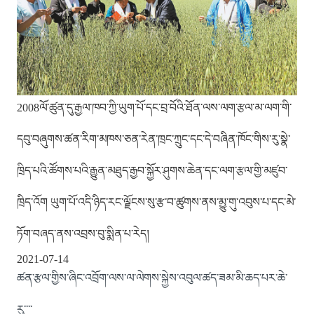
2008ལོ་ཚུན་དུ་རྒྱལ་ཁབ་ཀྱི་ཡུག་པོ་དང་བྲ་བོའི་ཐོན་ལས་ལག་རྩལ་མ་ལག་གི་
དབུ་བཞུགས་ཚན་རིག་མཁས་ཅན་རེན་ཁྲང་ཀྲུང་དང་དེ་བཞིན་ཁོང་གིས་རུ་སྣེ་
ཁྲིད་པའི་ཚོགས་པའི་རྒྱུན་མཐུད་རྒྱབ་སྐྱོར་ཤུགས་ཆེན་དང་ལག་རྩལ་གྱི་མཛུབ་
ཁྲིད་འོག ཡུག་པོ་འདི་ཉིད་རང་ལྗོངས་སུ་རྩ་བ་ཚུགས་ནས་མྱུ་གུ་འབུས་པ་དང་མེ་
ཏོག་བཞད་ནས་འབྲས་བུ་སྨིན་པ་རེད།
2021-07-14
ཚན་རྩལ་གྱིས་ཞིང་འབྲོག་ལས་ལ་ལེགས་སྐྱེས་འབུལ་ཚད་ཟམ་མི་ཆད་པར་ཆེ་
རུ་་་་