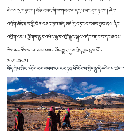
ལེགས་སུ་བཏང་བ། སོན་བཟང་གི་ཁ་གསབ་མ་དངུལ་མང་དུ་བཏང་བ། ཞིང་
འབྲོག་ཐོན་རྫས་ཀྱི་སོན་བཟང་ཁྱབ་ཚད་མཐོ་རུ་བཏང་བ་བཅས་བྱས་ནས་ཞིང་
འབྲོག་ལས་མགྱོགས་མྱུར་འཕེལ་རྒྱས་འགྲོ་རྒྱུར་སྐུལ་འདེད་བཏང་བ་དང་ཆབས་
ཅིག་མང་ཚོགས་ལ་འབབ་འཕར་ཡོང་རྒྱུར་སྐུལ་ཁྲིད་ཀྱང་བྱས་ཡོད།
2021-06-21
བོད་ཀྱིས་ཞིང་འབྲོག་པར་འབབ་འཕར་བརྟན་པོ་ཡོང་བ་བྱེད་རྒྱུ་དེ་དམིགས་ཚད་་་་