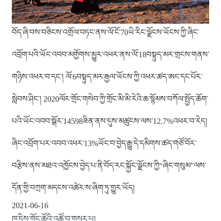
བོད་ཞི་བས་བཅིངས་འགྲོལ་བཏང་ནས་ལོ་ངོ་70ཡི་རིང་ལྗོངས་ཡོངས་ཀྱི་ཞིང་
འབྲོག་པའི་ཡོང་འབབ་མགྱོགས་མྱུར་འཕར་ནས་ལོ་18བསྟུད་མར་གྲངས་གནས་
གཉིས་འཕར་བ་དང་། ལོ་6བསྟུད་མར་རྒྱལ་ཡོངས་ཀྱི་འཕར་ཚད་ཨང་དང་པོར་
སླེབས་ཤིང་། 2020ལོར་གྲོང་གསེབ་ཀྱི་གྲོང་མི་མི་རེའི་ཆ་སྙོམས་བཀོལ་སྤྱོད་ཆོག་
པའི་ཡོང་འབབ་སྒོར་14598ཟིན་ནས་དུས་མཚུངས་ལས་12.7%འཕར་བ་རེད།
ཞིང་འབྲོག་པར་འབབ་འཕར་13%ཡོང་བ་བྱེད་རྒྱུ་དེ་དམིགས་ཚད་གཙོ་བོར་
བརྩིས་ནས་མཐའ་འཁྱོངས་བྱེད་པ་ནི་བོད་རང་སྐྱོང་ལྗོངས་ཀྱི“ཞིང་གསུམ”ལས་
དོན་གྱི་བཀྲག་མདངས་འཚེར་ས་ཞིག་ཏུ་གྱུར་ཡོད།
2021-06-16
ཁ་ཏིས་གྲོང་ཚོའི་འཚོ་བ་གསར་པ།