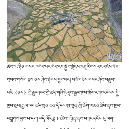
ཚེས་27ཉིན་གསར་འགོད་པར་བོད་རང་སྐྱོང་ལྗོངས་འབྲུ་རིགས་དང་དངོས་ཟོག་
གྲབས་གསོག་ཅུས་ནས་ཤེས་རྟོགས་བྱུང་བར། བཟོ་བཅོས་གསར་ཤོས་བརྒྱབ་
པའི《ནས》ཀྱི་རྒྱལ་ཁབ་ཀྱི་ཚད་གཞི་ཉེ་དུས་རྒྱལ་ཁབ་ཁྲོམ་ར་ལྟ་འདོམས་སྤྱི་
ཁྱབ་ཅུས(རྒྱལ་ཁབ་ཚད་ལྡན་ཅན་དོ་དམ་ཨུ་ལྷན)ཀྱི་ཆོག་མཆན་ཐོབ་ནས་ཁྱབ་
བསྒྲགས་བྱས་པ་དང་། འདི་ལོའི་ཟླ་10ཚེས་1ཉིན་ནས་བཟུང་དངོས་སུ་ལག་