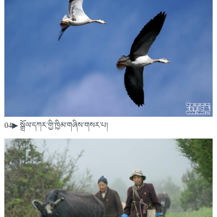
04
▶ སྒྲོལ་དཀར་གྱི་ཁྱིམ་གཞིས་གསར་པ།