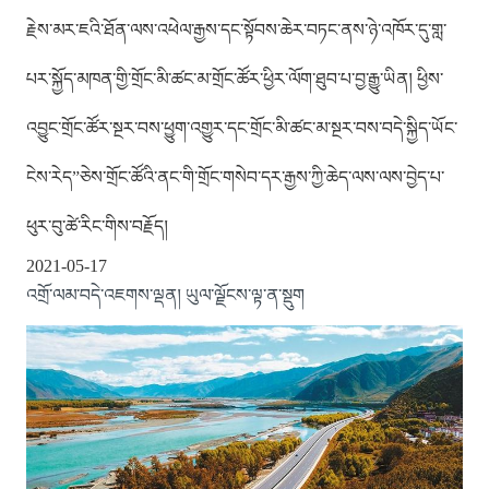
རྗེས་མར་ཇའི་ཐོན་ལས་འཕེལ་རྒྱས་དང་སྟོབས་ཆེར་བཏང་ནས་ཉེ་འཁོར་དུ་གླ་
པར་སྐྱོད་མཁན་གྱི་གྲོང་མི་ཚང་མ་གྲོང་ཚོར་ཕྱིར་ལོག་ཐུབ་པ་བྱ་རྒྱུ་ཡིན། ཕྱིས་
འབྱུང་གྲོང་ཚོར་སྔར་བས་ཕྱུག་འགྱུར་དང་གྲོང་མི་ཚང་མ་སྔར་བས་བདེ་སྐྱིད་ཡོང་
ངེས་རེད”ཅེས་གྲོང་ཚོའི་ནང་གི་གྲོང་གསེབ་དར་རྒྱས་ཀྱི་ཆེད་ལས་ལས་བྱེད་པ་
ཕུར་བུ་ཚེ་རིང་གིས་བརྗོད།
2021-05-17
འགྲོ་ལམ་བདེ་འཇགས་ལྡན། ཡུལ་ལྗོངས་ལྟ་ན་སྡུག