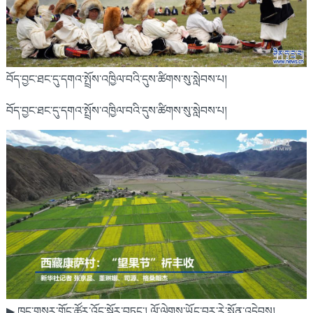
བོད་བྱང་ཐང་དུ་དགའ་སྤྲོས་འཁྱིལ་བའི་དུས་ཚིགས་སུ་སླེབས་པ།
བོད་བྱང་ཐང་དུ་དགའ་སྤྲོས་འཁྱིལ་བའི་དུས་ཚིགས་སུ་སླེབས་པ།
▶ ཁང་གསར་གྲོང་ཚོར་འོང་སྐོར་བཏང་། ལོ་ལེགས་ཡོང་བར་རེ་སྨོན་འདེབས།