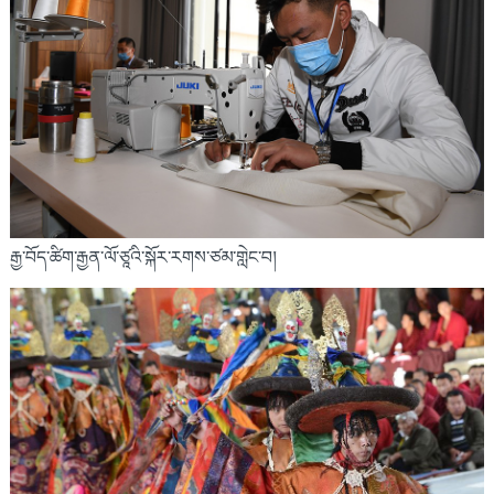
རྒྱ་བོད་ཚིག་རྒྱན་ལོ་ཙཱའི་སྐོར་རགས་ཙམ་གླེང་བ།