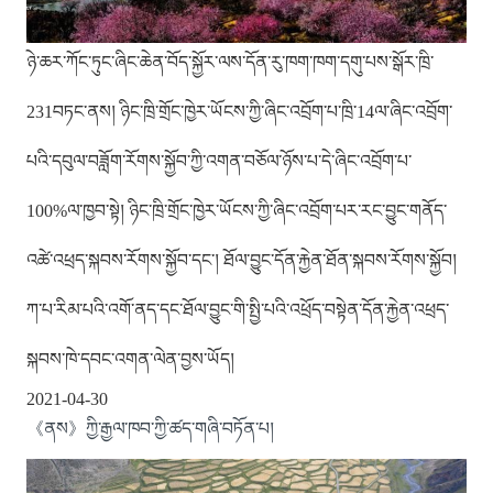
ཉེ་ཆར་ཀོང་ཏུང་ཞིང་ཆེན་བོད་སྐྱོར་ལས་དོན་རུ་ཁག་ཁག་དགུ་པས་སྒོར་ཁྲི་
231བཏང་ནས། ཉིང་ཁྲི་གྲོང་ཁྱེར་ཡོངས་ཀྱི་ཞིང་འབྲོག་པ་ཁྲི་14ལ་ཞིང་འབྲོག་
པའི་དབུལ་བཟློག་རོགས་སྐྱོབ་ཀྱི་འགན་བཅོལ་ཉོས་པ་དེ་ཞིང་འབྲོག་པ་
100%ལ་ཁྱབ་སྟེ། ཉིང་ཁྲི་གྲོང་ཁྱེར་ཡོངས་ཀྱི་ཞིང་འབྲོག་པར་རང་བྱུང་གནོད་
འཚེ་འཕྲད་སྐབས་རོགས་སྐྱོབ་དང་། ཐོལ་བྱུང་དོན་རྐྱེན་ཐོན་སྐབས་རོགས་སྐྱོབ།
ཀ་པ་རིམ་པའི་འགོ་ནད་དང་ཐོལ་བྱུང་གི་སྤྱི་པའི་འཕྲོད་བསྟེན་དོན་རྐྱེན་འཕྲད་
སྐབས་ཁེ་དབང་འགན་ལེན་བྱས་ཡོད།
2021-04-30
《ནས》ཀྱི་རྒྱལ་ཁབ་ཀྱི་ཚད་གཞི་བཏོན་པ།