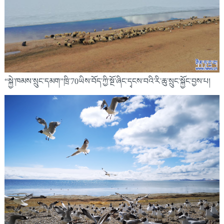
“སྐྱེ་ཁམས་སྲུང་དམག”ཁྲི་70ཡིས་བོད་ཀྱི་སྔོ་ཞིང་དྭངས་བའི་རི་ཆུ་སྲུང་སྐྱོང་བྱས་པ།