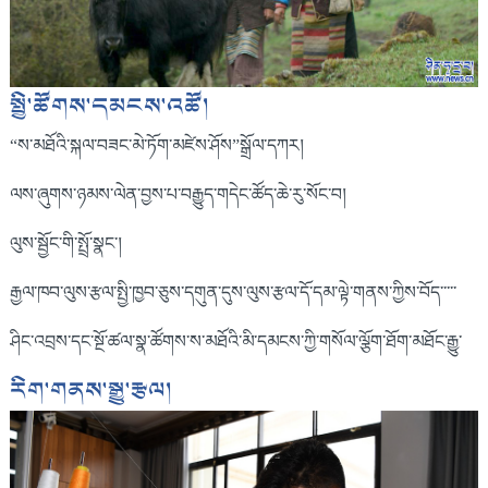
སྤྱི་ཚོགས་དམངས་འཚོ།
“ས་མཐོའི་སྐལ་བཟང་མེ་ཏོག་མཛེས་ཤོས”སྒྲོལ་དཀར།
ལས་ཞུགས་ཉམས་ལེན་བྱས་པ་བརྒྱུད་གདེང་ཚོད་ཆེ་རུ་སོང་བ།
ལུས་སྦྱོང་གི་སྤྲོ་སྣང་།
རྒྱལ་ཁབ་ལུས་རྩལ་སྤྱི་ཁྱབ་ཅུས་དགུན་དུས་ལུས་རྩལ་དོ་དམ་ལྟེ་གནས་ཀྱིས་བོད་་་་་
ཤིང་འབྲས་དང་སྔོ་ཚལ་སྣ་ཚོགས་ས་མཐོའི་མི་དམངས་ཀྱི་གསོལ་ལྕོག་ཐོག་མཐོང་རྒྱུ་
རིག་གནས་སྒྱུ་རྩལ།