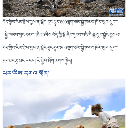
བོད་ཀྱིས་རིམ་རྩིས་བྱས་ན་སྒོར་དུང་ཕྱུར་800ལྷག་ཙམ་སྐྱེ་ཁམས་ཁོར་ཡུག་སྲུང་་་
“སྐྱེ་ཁམས་སྲུང་དམག”ཁྲི་70ཡིས་བོད་ཀྱི་སྔོ་ཞིང་དྭངས་བའི་རི་ཆུ་སྲུང་སྐྱོང་བྱས་པ།
བོད་ཀྱིས་རིམ་རྩིས་བྱས་ན་སྒོར་དུང་ཕྱུར་800ལྷག་ཙམ་སྐྱེ་ཁམས་ཁོར་ཡུག་སྲུང་་་
བྱང་ཐང་རྩྭ་ཐང་ཡངས། རི་སྐྱེས་སྲོག་ཆགས་སྐྱིད།
པར་རིས་དགའ་སྟོན།