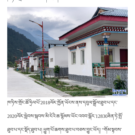
ཁ་ཏིས་གྲོང་ཚོ་ཧྲིལ་པོ་2018ལོར་ཁྱོན་ཡོངས་ནས་དབུལ་སྒྲོལ་ཐུབ་པ་དང་
2020ལོར་སླེབས་སྐབས་མི་རེའི་ཆ་སྙོམས་ཡོང་འབབ་སྒོར་12830ཟིན་ཏེ་སྤོ་
ཐུབ་པ་དང་སྡོད་ཐུབ་པ། ཕྱུག་པོ་ཆགས་ཐུབ་པ་བཅས་བྱུང་ཡོད། “གོམ་སྟབས་