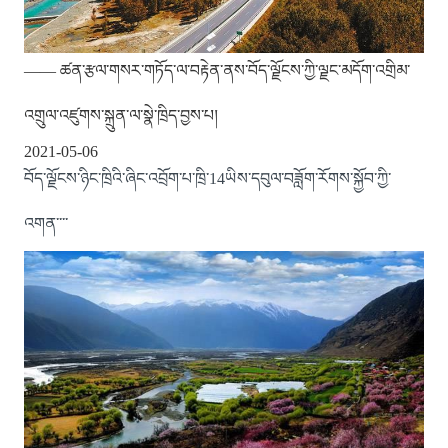
—— ཚན་རྩལ་གསར་གཏོད་ལ་བརྟེན་ནས་བོད་ལྗོངས་ཀྱི་ལྗང་མདོག་འགྲིམ་
འགྲུལ་འཛུགས་སྐྲུན་ལ་སྣེ་ཁྲིད་བྱས་པ།
2021-05-06
བོད་ལྗོངས་ཉིང་ཁྲིའི་ཞིང་འབྲོག་པ་ཁྲི་14ཡིས་དབུལ་བཟློག་རོགས་སྐྱོབ་ཀྱི་
འགན་་་་