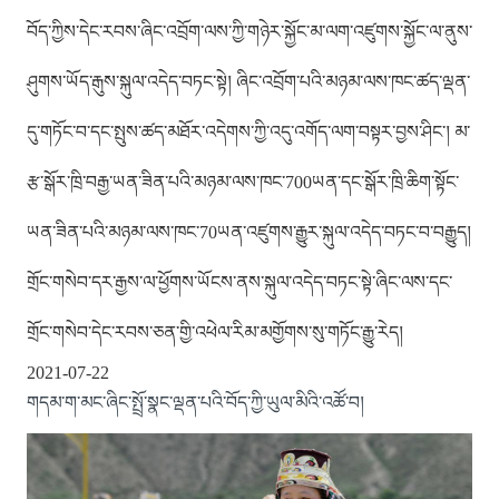
བོད་ཀྱིས་དེང་རབས་ཞིང་འབྲོག་ལས་ཀྱི་གཉེར་སྐྱོང་མ་ལག་འཛུགས་སྐྱོང་ལ་ནུས་
ཤུགས་ཡོད་རྒུས་སྐུལ་འདེད་བཏང་སྟེ། ཞིང་འབྲོག་པའི་མཉམ་ལས་ཁང་ཚད་ལྡན་
དུ་གཏོང་བ་དང་སྤུས་ཚད་མཐོར་འདེགས་ཀྱི་འདུ་འགོད་ལག་བསྟར་བྱས་ཤིང་། མ་
རྩ་སྒོར་ཁྲི་བརྒྱ་ཡན་ཟིན་པའི་མཉམ་ལས་ཁང་700ཡན་དང་སྒོར་ཁྲི་ཆིག་སྟོང་
ཡན་ཟིན་པའི་མཉམ་ལས་ཁང་70ཡན་འཛུགས་རྒྱུར་སྐུལ་འདེད་བཏང་བ་བརྒྱུད།
གྲོང་གསེབ་དར་རྒྱས་ལ་ཕྱོགས་ཡོངས་ནས་སྐུལ་འདེད་བཏང་སྟེ་ཞིང་ལས་དང་
གྲོང་གསེབ་དེང་རབས་ཅན་གྱི་འཕེལ་རིམ་མགྱོགས་སུ་གཏོང་རྒྱུ་རེད།
2021-07-22
གདམ་ག་མང་ཞིང་སྤྲོ་སྣང་ལྡན་པའི་བོད་ཀྱི་ཡུལ་མིའི་འཚོ་བ།