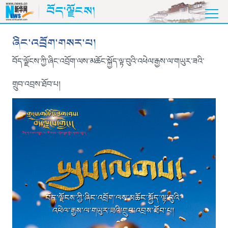
བོད་ལྗོངས།
ཞིང་འབྲོག་གསར་པ།
བོད་ལྗོངས་ཀྱི་ཞིང་འབྲོག་ལས་མཆོང་སྐྱོད་ལྟ་བུའི་འཕེལ་རྒྱས་ལ་གཡུར་ཟའི་
གྲུབ་འབྲས་ཐོབ་པ།