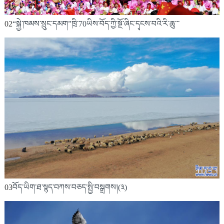
02
“སྐྱེ་ཁམས་སྲུང་དམག”ཁྲི་70ཡིས་བོད་ཀྱི་སྔོ་ཞིང་དྭངས་བའི་རི་ཆུ་་་
03
བོད་ཡིག་ཐ་སྙད་བཀས་བཅད་སྤྱི་བསྒྲགས།(༣)