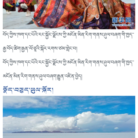
བོད་ཀྱིས་ཁག་དང་པོའི་རང་སྐྱོང་ལྗོངས་ཀྱི་མངོན་མིན་རིག་གནས་ཤུལ་བཞག་གི་ཁྱད་་
རྒྱ་བོད་ཚིག་རྒྱན་ལོ་ཙཱའི་སྐོར་རགས་ཙམ་གླེང་བ།
བོད་ཀྱིས་ཁག་དང་པོའི་རང་སྐྱོང་ལྗོངས་ཀྱི་མངོན་མིན་རིག་གནས་ཤུལ་བཞག་གི་ཁྱད་་
མངོན་མིན་རིག་གནས་ཤུལ་བཞག་རྒྱུན་འཛིན་བྱེད།
སྣོད་བཅུད་ཡུལ་སྐོར།