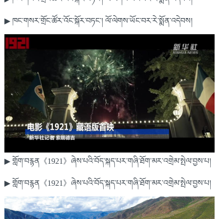
▶ ཁང་གསར་གྲོང་ཚོར་འོང་སྐོར་བཏང་། ལོ་ལེགས་ཡོང་བར་རེ་སྨོན་འདེབས།
▶ གློག་བརྙན《1921》ཞེས་པའི་བོད་སྐད་པར་གཞི་ཐོག་མར་འགྲེམ་སྤེལ་བྱས་པ།
▶ གློག་བརྙན《1921》ཞེས་པའི་བོད་སྐད་པར་གཞི་ཐོག་མར་འགྲེམ་སྤེལ་བྱས་པ།