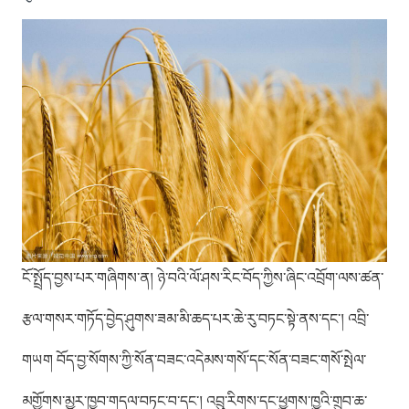
ངོ་སྤྲོད་བྱས་པར་གཞིགས་ན། ཉེ་བའི་ལོ་ཤས་རིང་བོད་ཀྱིས་ཞིང་འབྲོག་ལས་ཚན་
རྩལ་གསར་གཏོད་བྱེད་ཤུགས་ཟམ་མི་ཆད་པར་ཆེ་རུ་བཏང་སྟེ་ནས་དང་། འབྲི་
གཡག བོད་བྱ་སོགས་ཀྱི་སོན་བཟང་འདེམས་གསོ་དང་སོན་བཟང་གསོ་སྤེལ་
མགྱོགས་མྱུར་ཁྱབ་གདལ་བཏང་བ་དང་། འབྲུ་རིགས་དང་ཕྱུགས་ཁྱུའི་གྲུབ་ཆ་