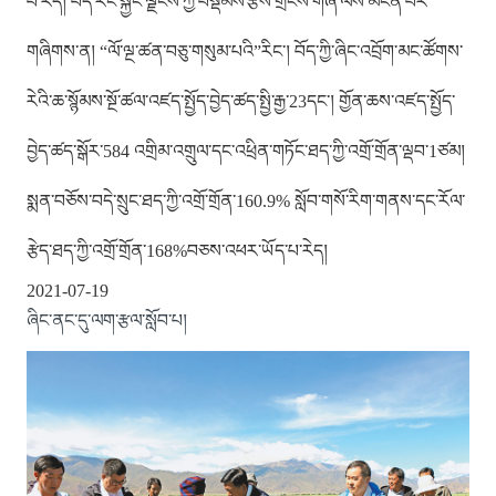
པ་རེད། བོད་རང་སྐྱོང་ལྗོངས་ཀྱི་བསྡོམས་རྩིས་གྲངས་གཞི་ལས་མངོན་པར་
གཞིགས་ན། “ལོ་ལྔ་ཚན་བཅུ་གསུམ་པའི”རིང་། བོད་ཀྱི་ཞིང་འབྲོག་མང་ཚོགས་
རེའི་ཆ་སྙོམས་སྔོ་ཚལ་འཛད་སྤྱོད་བྱེད་ཚད་སྤྱི་རྒྱ་23དང་། གྱོན་ཆས་འཛད་སྤྱོད་
བྱེད་ཚད་སྒོར་584 འགྲིམ་འགྲུལ་དང་འཕྲིན་གཏོང་ཐད་ཀྱི་འགྲོ་གྲོན་ལྡབ་1ཙམ།
སྨན་བཅོས་བདེ་སྲུང་ཐད་ཀྱི་འགྲོ་གྲོན་160.9% སློབ་གསོ་རིག་གནས་དང་རོལ་
རྩེད་ཐད་ཀྱི་འགྲོ་གྲོན་168%བཅས་འཕར་ཡོད་པ་རེད།
2021-07-19
ཞིང་ནང་དུ་ལག་རྩལ་སློབ་པ།