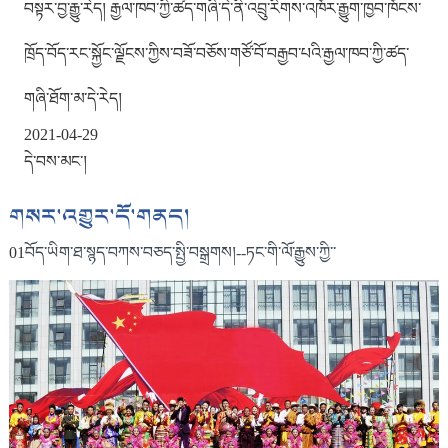
བསྟར་བྱ་རྒྱུ་རེད། རྒྱལ་ཁབ་ཀྱི་ཚད་གཞི་དེ་ནི་འབྲུ་རིགས་འཁོར་རྒྱུག་ཁྱབ་ཁོངས་
ཁྲོད་བོད་རང་སྐྱོང་ལྗོངས་ཀྱིས་བཟོ་བཅོས་གཙོ་བོ་བརྒྱབ་པའི་རྒྱལ་ཁབ་ཀྱི་ཚད་
གཞི་ཐོག་མ་དེ་རེད།
2021-04-29
དེ་བས་མང་།
གསར་འགྱུར་དོ་གནད།
01
བོད་ཡིག་ཐ་སྙད་བཀས་བཅད་སྤྱི་བསྒྲགས།--ཏང་གི་ལོ་རྒྱུས་ཀྱི་་