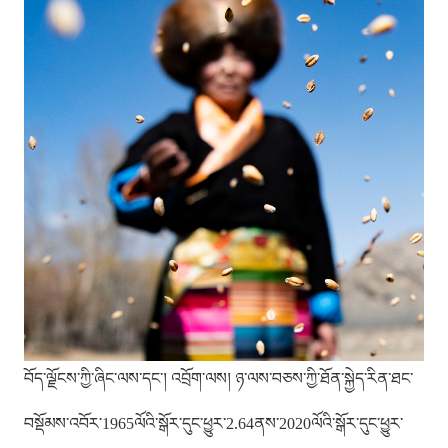
བོད་ལྗོངས་ཀྱི་ཞིང་ལས་དང་། འབྲོག་ལས། ཉ་ལས་བཅས་ཀྱི་ཐོན་སྐྱེད་རིན་ཐང་
བསྡོམས་འབོར་1965ལོའི་སྒོར་དུང་ཕྱུར་2.64ནས་2020ལོའི་སྒོར་དུང་ཕྱུར་