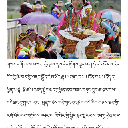
གསར་འགོད་པས་བཅར་འདྲི་བྱས་ནས་ཤེས་རྟོགས་བྱུང་བར། ཉེ་བའི་ལོ་ཤས་རིང་
བོད་ཀྱི་མི་སེར་གྱི་འཛད་སྤྱོད་རིམ་སྤོར་རྣམ་པ་སྔར་བས་མངོན་གསལ་དོད་དུ་
ཕྱིན་པ་སྟེ། སྔོ་ཚལ་འཛད་སྤྱོད་མང་དུ་ཕྱིན་ནས་བཟའ་བཏུང་གྲུབ་ཆ་སྔར་བས་
བདེ་ཐང་དུ་གྱུར་པ་དང་། སྨན་བཅོས་བདེ་སྲུང་དང་སློབ་གསོ་རིག་གནས་ཐད་ཀྱི་
འགྲོ་སོང་གང་མགྱོགས་འཕར་བ། མི་སེར་གྱི་སྐྱིད་སྣང་སྔར་བས་ཟབ་ཏུ་ཕྱིན་ཡོད་