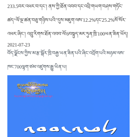
233.5བར་འཕར་བ་དང་། ནས་ཀྱི་ཐོན་འབབ་དང་འབྲི་གཡག་བཤས་གཏོང་
ཚད“ལོ་ལྔ་ཚན་བཅུ་གཉིས་པའི”དུས་མཇུག་ལས་12.2%དང་25.2%སོ་སོར་
འཕར་ཞིང་། འབྲུ་རིགས་ཐོན་འབབ་ལོ་6བསྟུད་མར་ཏུན་ཁྲི་100ཡན་ཟིན་ཡོད།
2021-07-23
བོད་ལྗོངས་ཀྱིས་མ་རྩ་སྒོར་ཁྲི་བརྒྱ་ཡན་ཟིན་པའི་ཞིང་འབྲོག་པའི་མཉམ་ལས་
ཁང་700ལྷག་ཙམ་འཛུགས་རྒྱུ་ཡིན་པ།